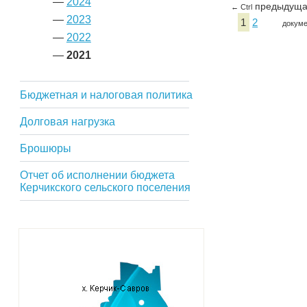
—
2024
предыдущ
← Ctrl
—
2023
1
2
докуме
—
2022
—
2021
Бюджетная и налоговая политика
Долговая нагрузка
Брошюры
Отчет об исполнении бюджета
Керчикского сельского поселения