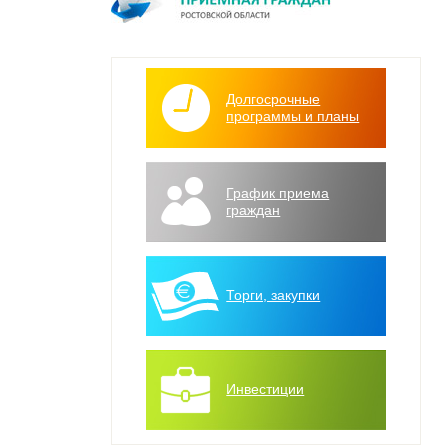
Долгосрочные
программы и планы
График приема
граждан
Торги, закупки
Инвестиции