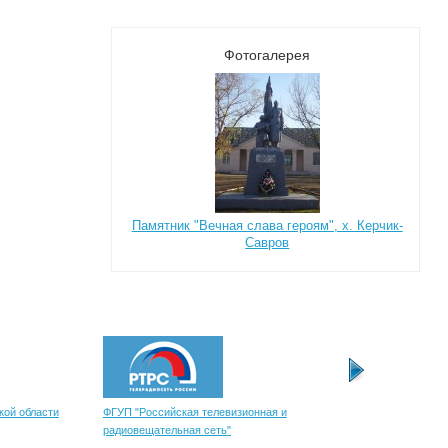
Фотогалерея
Памятник "Вечная слава героям", х. Керчик-
Савров
кой области
ФГУП "Российская телевизионная и
Узнай свою задолжен
радиовещательная сеть"