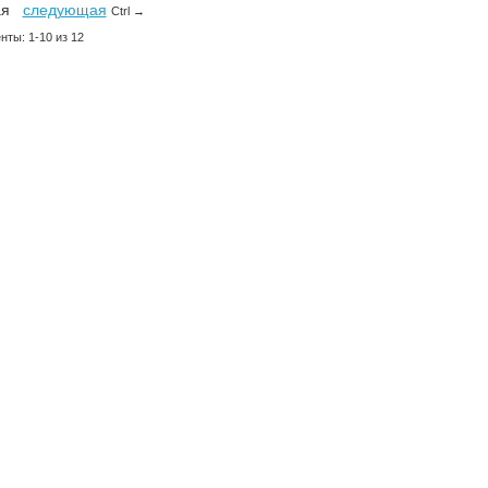
ая
следующая
Ctrl →
нты: 1-10 из 12